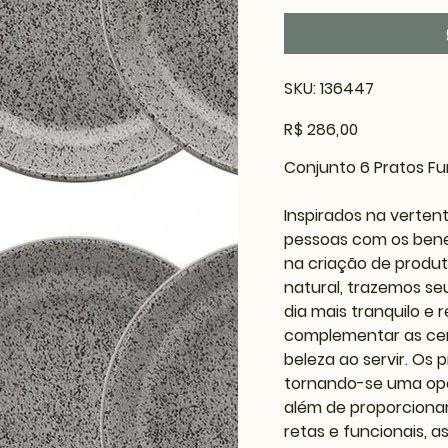
SKU
SKU:
136447
136447
Preço
R$ 286,00
Conjunto 6 Pratos F
Inspirados na verten
pessoas com os bene
na criação de produt
natural, trazemos se
dia mais tranquilo e 
complementar as cer
beleza ao servir. Os
tornando-se uma op
além de proporciona
retas e funcionais, 