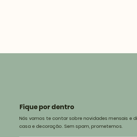
Fique por dentro
Nós vamos te contar sobre novidades mensais e d
casa e decoração. Sem spam, prometemos.