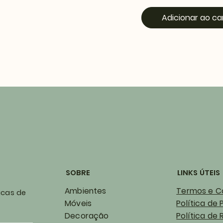
Adicionar ao ca
SOBRE
LINKS ÚTEIS
Ambientes
Termos e C
icas de
Móveis
Política de 
Decoração
Política de