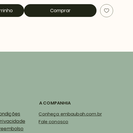
rrinho
Comprar
A COMPANHIA
ondições
Conheça embaubah.com.br
Privacidade
Fale conosco
 Reembolso