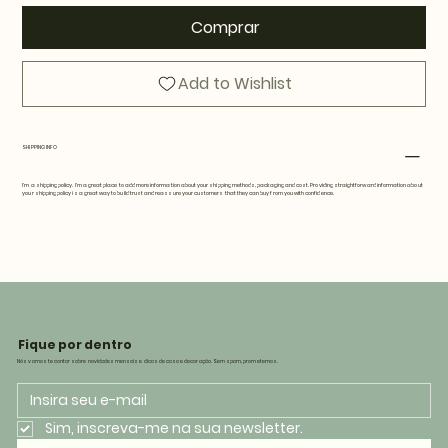
Comprar
Add to Wishlist
SHIPPING INFO
I'm a shipping policy. I'm a great place to add more information about your shipping methods, packaging and cost. Providing straightforward information about
your shipping policy is a great way to build trust and reassure your customers that they can buy from you with confidence.
Fique por dentro
Nós vamos te contar sobre novidades mensais e dicas de casa e decoração. Sem spam, prometemos.
Sim, inscreva-me na sua newsletter.