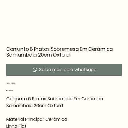
Conjunto 6 Pratos Sobremesa Em Cerâmica
Samambaia 20cm Oxford
Saiba mais pelo whatsapp
SKU
SKU:
136233
136233
Preço
R$ 133,00
Conjunto 6 Pratos Sobremesa Em Cerâmica
Samambaia 20cm Oxford
Material Principal: Cerâmica
Linha Flat