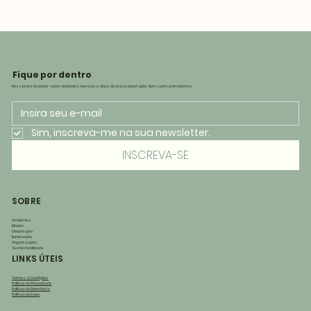
Fique por dentro
Nós vamos te contar sobre novidades mensais e dicas de casa e decoração. Sem spam, prometemos.
Sim, inscreva-me na sua newsletter.
INSCREVA-SE
SOBRE
Ambientes
Móveis
Decoração
Iluminação
Organização
Sustentabilidade
LINKS ÚTEIS
Termos e Condições
Política de Privacidade
Política de Reembolso
Política de Envio