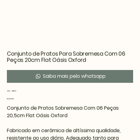
Conjunto de Pratos Para Sobremesa Com 06
Peças 20cm Flat Oásis Oxford
Saiba mais pelo whatsapp
SKU
SKU:
151547
151547
Preço
R$ 154,40
Conjunto de Pratos Sobremesa Com 06 Peças
20,5cm Flat Oásis Oxford
Fabricado em cerâmica de altíssima qualidade,
resistente ao uso diário. Adequado tanto para