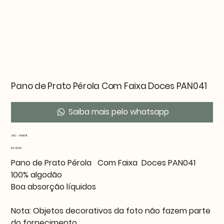
Pano de Prato Pérola Com Faixa Doces PAN041
Saiba mais pelo whatsapp
SKU
SKU:
PAN041
PAN041
Preço
R$ 25,00
Pano de Prato Pérola Com Faixa Doces PAN041
100% algodão
Boa absorção líquidos
Nota: Objetos decorativos da foto não fazem parte
do fornecimento.