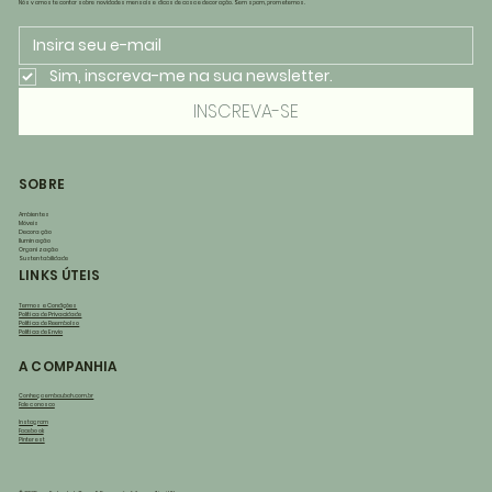
Nós vamos te contar sobre novidades mensais e dicas de casa e decoração. Sem spam, prometemos.
Sim, inscreva-me na sua newsletter.
INSCREVA-SE
SOBRE
Ambientes
Móveis
Decoração
Iluminação
Organização
Sustentabilidade
LINKS ÚTEIS
Termos e Condições
Política de Privacidade
Política de Reembolso
Política de Envio
A COMPANHIA
Conheça embaubah.com.br
Fale conosco
Instagram
Facebook
Pinterest