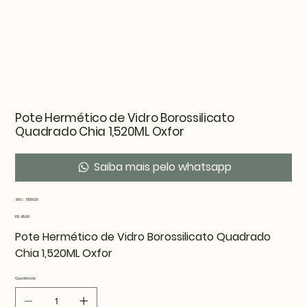
Pote Hermético de Vidro Borossilicato
Quadrado Chia 1,520ML Oxfor
Saiba mais pelo whatsapp
SKU
SKU:
058926
058926
Preço
R$ 45,00
Pote Hermético de Vidro Borossilicato Quadrado
Chia 1,520ML Oxfor
Quantidade