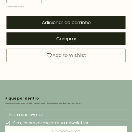
Somente 5 em estoque
Adicionar ao carrinho
Comprar
Add to Wishlist
Fique por dentro
Nós vamos te contar sobre novidades mensais e dicas de casa e decoração. Sem spam, prometemos.
Sim, inscreva-me na sua newsletter.