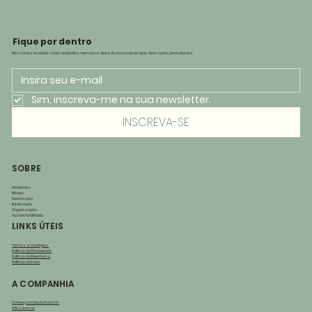
Fique por dentro
Nós vamos te contar sobre novidades mensais e dicas de casa e decoração. Sem spam, prometemos.
Sim, inscreva-me na sua newsletter.
INSCREVA-SE
SOBRE
Ambientes
Móveis
Decoração
Iluminação
Organização
Sustentabilidade
LINKS ÚTEIS
Termos e Condições
Política de Privacidade
Política de Reembolso
Política de Envio
A COMPANHIA
Conheça embaubah.com.br
Fale conosco