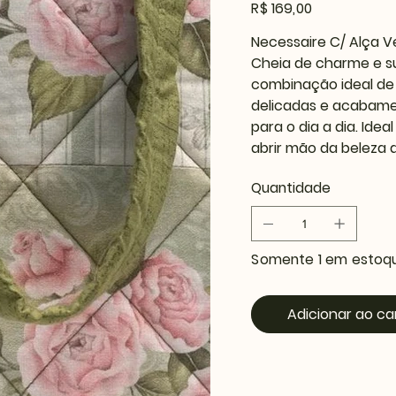
Preço
R$ 169,00
Necessaire C/ Alça 
Cheia de charme e sup
combinação ideal de 
delicadas e acabamen
para o dia a dia. Id
abrir mão da beleza 
Quantidade
Somente 1 em estoq
Adicionar ao ca