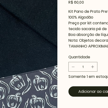
Preço
R$ 60,00
Kit Pano de Prato Pr
100% Algodão
Preço por kit conten
tecido sacaria pé de
Boa absorção de líqu
Nota: Objetos decor
TAMANHO APROXIMA
Quantidade
Somente 1 em estoq
Adicionar ao ca