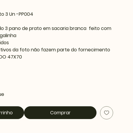
eto 3 Un -PP004
do 3 pano de prato em sacaria branca feito com
 galinha
idos
ativos da foto não fazem parte do fornecimento
DO 47X70
ue
rrinho
Comprar