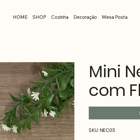
HOME
SHOP
Cozinha
Decoração
Mesa Posta
Mini N
com F
SKU
SKU:
NEC03
NEC03