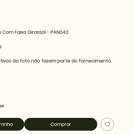
o Com Faixa Girassol - PAN042
os
tivos da foto não fazem parte do fornecimento.
ue
rrinho
Comprar