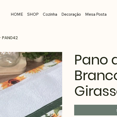
HOME
SHOP
Cozinha
Decoração
Mesa Posta
 - PAN042
Pano d
Branc
Girass