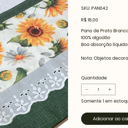
SKU
SKU:
PAN042
PAN042
Preço
R$ 18,00
Pano de Prato Branc
100% algodão
Boa absorção líquid
Nota: Objetos decora
Quantidade
Somente 1 em estoq
Adicionar ao ca