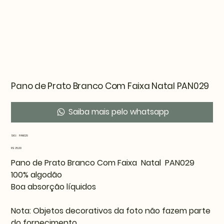
Pano de Prato Branco Com Faixa Natal PAN029
Saiba mais pelo whatsapp
SKU
SKU:
PAN029
PAN029
Preço
R$ 25,00
Pano de Prato Branco Com Faixa Natal PAN029
100% algodão
Boa absorção líquidos
Nota: Objetos decorativos da foto não fazem parte
do fornecimento.