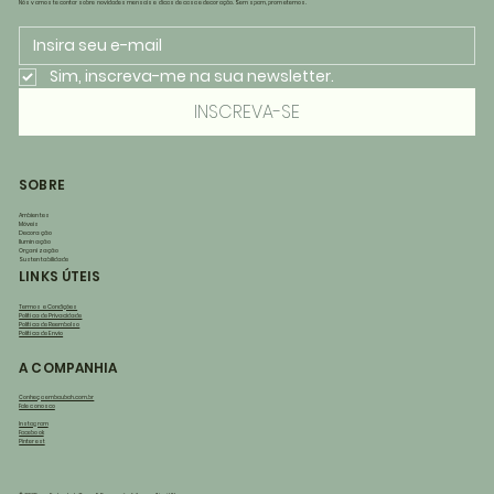
Nós vamos te contar sobre novidades mensais e dicas de casa e decoração. Sem spam, prometemos.
Sim, inscreva-me na sua newsletter.
INSCREVA-SE
SOBRE
Ambientes
Móveis
Decoração
Iluminação
Organização
Sustentabilidade
LINKS ÚTEIS
Termos e Condições
Política de Privacidade
Política de Reembolso
Política de Envio
A COMPANHIA
Conheça embaubah.com.br
Fale conosco
Instagram
Facebook
Pinterest