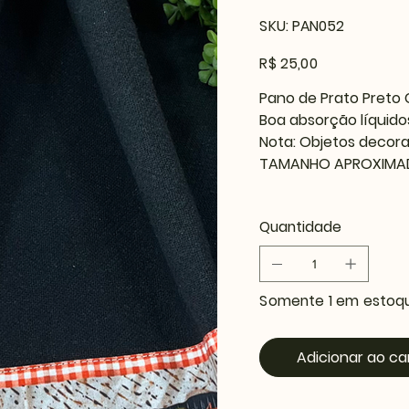
SKU
SKU:
PAN052
PAN052
Preço
R$ 25,00
Pano de Prato Preto
Boa absorção líquid
Nota: Objetos decora
TAMANHO APROXIMA
Quantidade
Somente 1 em estoq
Adicionar ao ca