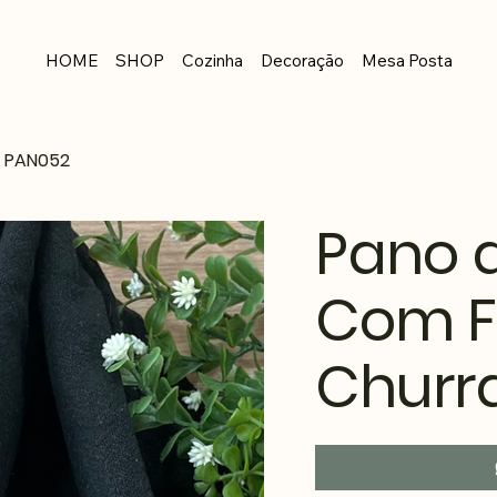
HOME
SHOP
Cozinha
Decoração
Mesa Posta
o PAN052
Pano d
Com F
Churr