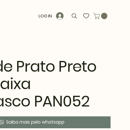
LOG IN
e Prato Preto
aixa
asco PAN052
Saiba mais pelo whatsapp