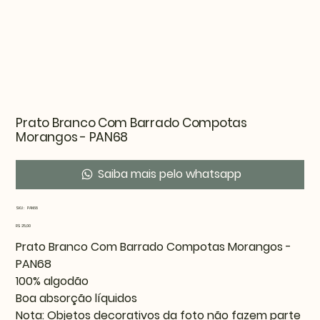
Prato Branco Com Barrado Compotas
Morangos - PAN68
Saiba mais pelo whatsapp
SKU
SKU:
PAN68
PAN68
Preço
R$ 25,00
Prato Branco Com Barrado Compotas Morangos -
PAN68
100% algodão
Boa absorção líquidos
Nota: Objetos decorativos da foto não fazem parte