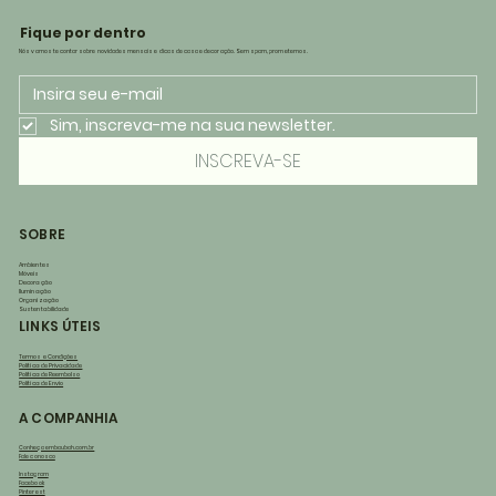
Fique por dentro
Nós vamos te contar sobre novidades mensais e dicas de casa e decoração. Sem spam, prometemos.
Sim, inscreva-me na sua newsletter.
INSCREVA-SE
SOBRE
Ambientes
Móveis
Decoração
Iluminação
Organização
Sustentabilidade
LINKS ÚTEIS
Termos e Condições
Política de Privacidade
Política de Reembolso
Política de Envio
A COMPANHIA
Conheça embaubah.com.br
Fale conosco
Instagram
Facebook
Pinterest